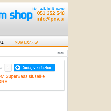
Informacije in hitri nakup
051 352 548
info@pnv.si
KE
MOJA KOŠARICA
nazaj
Dodaj v košarico
na:
M SuperBass slušalke
DRE