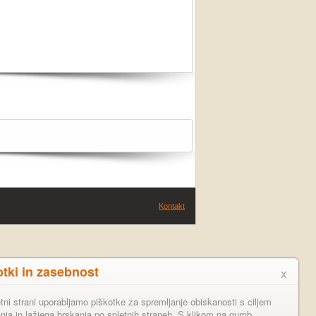
Kontakt
otki in zasebnost
x
tni strani uporabljamo piškotke za spremljanje obiskanosti s ciljem
anja in lažjega brskanja po spletnih straneh. S klikom na gumb