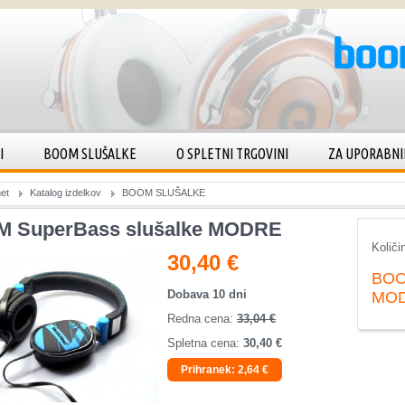
I
BOOM SLUŠALKE
O SPLETNI TRGOVINI
ZA UPORABNI
et
Katalog izdelkov
BOOM SLUŠALKE
 SuperBass slušalke MODRE
Količi
30,40 €
BOO
Dobava 10 dni
MO
Redna cena:
33,04 €
Spletna cena:
30,40 €
Prihranek:
2,64 €