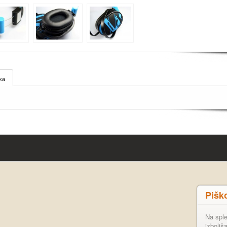
ka
Pišk
Na sple
izboljš