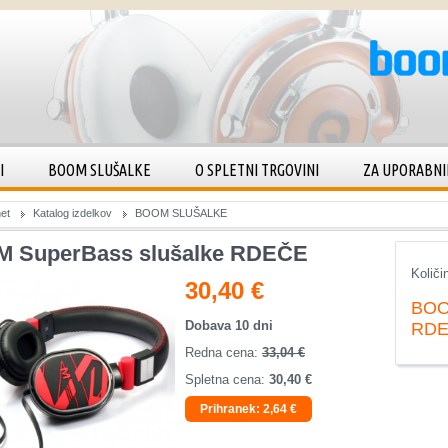
I
BOOM SLUŠALKE
O SPLETNI TRGOVINI
ZA UPORABNI
et
Katalog izdelkov
BOOM SLUŠALKE
 SuperBass slušalke RDEČE
Količi
30,40 €
BOO
Dobava 10 dni
RD
Redna cena:
33,04 €
Spletna cena:
30,40 €
Prihranek:
2,64 €