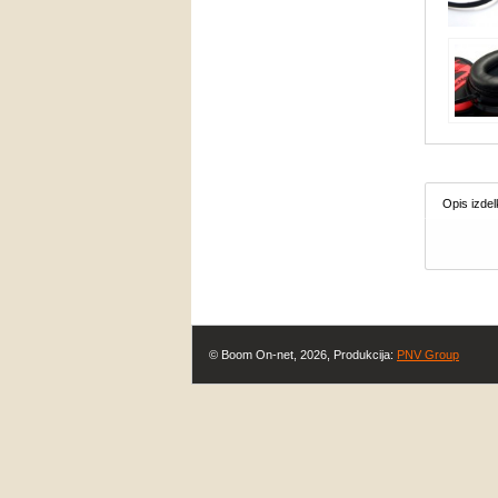
Opis izdel
© Boom On-net, 2026, Produkcija:
PNV Group