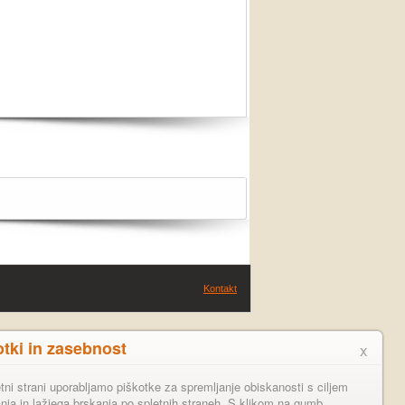
Kontakt
otki in zasebnost
x
tni strani uporabljamo piškotke za spremljanje obiskanosti s ciljem
anja in lažjega brskanja po spletnih straneh. S klikom na gumb