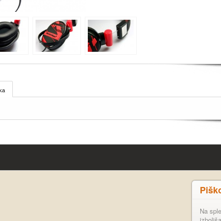
ka
Pišk
Na sple
izboljš