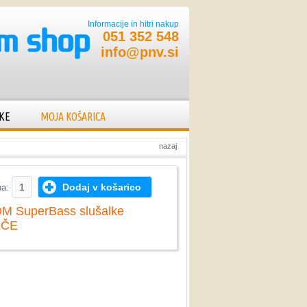
Informacije in hitri nakup
051 352 548
info@pnv.si
KE
MOJA KOŠARICA
nazaj
Dodaj v košarico
na:
M SuperBass slušalke
EČE